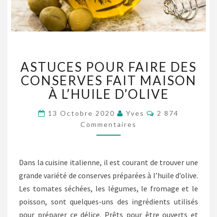
ASTUCES
ASTUCES POUR FAIRE DES
POUR
FAIRE
CONSERVES FAIT MAISON
DES
À L’HUILE D’OLIVE
CONSERVES
FAIT
Commentaires
13 Octobre 2020
Yves
2 874
MAISON
Commentaires
À
L’HUILE
D’OLIVE
Dans la cuisine italienne, il est courant de trouver une
grande variété de conserves préparées à l’huile d’olive.
Les tomates séchées, les légumes, le fromage et le
poisson, sont quelques-uns des ingrédients utilisés
pour préparer ce délice. Prêts pour être ouverts et