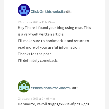
Click On this website
dit :
22 octobre 2023 à 11 h 29 min
Hey There. I found your blog using msn. This
is a very well written article.
I’ll make sure to bookmark it and return to
read more of your useful information.
Thanks for the post.
I’ll definitely comeback.
стяжка пола стоимость
dit :
23 octobre 2023 à 0 h 05 min
Не знаете, какой подрядчик выбрать для