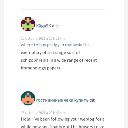
KXgaSK
dit :
15 octobre 2023 à 10 h 19 min
where to buy priligy in malaysia
It s
exemplary of a strange sort of
schizophrenia in a wide range of recent
immunology papers
гостиничные чеки купить
dit :
15 octobre 2023 à 20 h 48 min
Hola! I’ve been following your weblog for a
while now and finally got the bravery to go