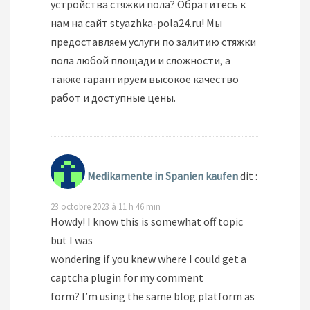
устройства стяжки пола? Обратитесь к
нам на сайт styazhka-pola24.ru! Мы
предоставляем услуги по залитию стяжки
пола любой площади и сложности, а
также гарантируем высокое качество
работ и доступные цены.
Medikamente in Spanien kaufen
dit :
23 octobre 2023 à 11 h 46 min
Howdy! I know this is somewhat off topic
but I was
wondering if you knew where I could get a
captcha plugin for my comment
form? I’m using the same blog platform as