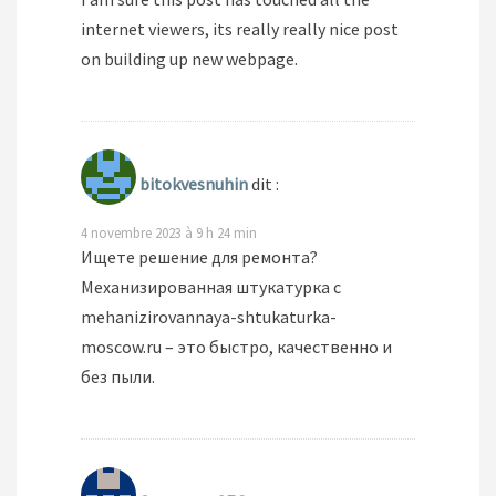
internet viewers, its really really nice post
on building up new webpage.
bitokvesnuhin
dit :
4 novembre 2023 à 9 h 24 min
Ищете решение для ремонта?
Механизированная штукатурка с
mehanizirovannaya-shtukaturka-
moscow.ru – это быстро, качественно и
без пыли.