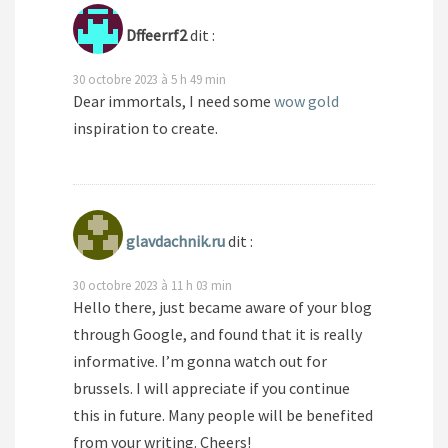
Dffeerrf2
dit :
30 octobre 2023 à 5 h 49 min
Dear immortals, I need some
wow gold
inspiration to create.
glavdachnik.ru
dit :
30 octobre 2023 à 11 h 03 min
Hello there, just became aware of your blog
through Google, and found that it is really
informative. I’m gonna watch out for
brussels. I will appreciate if you continue
this in future. Many people will be benefited
from your writing. Cheers!