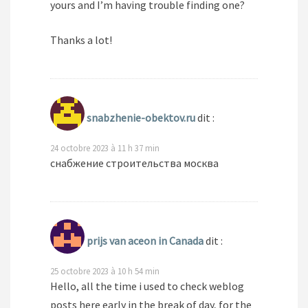
yours and I’m having trouble finding one?
Thanks a lot!
snabzhenie-obektov.ru
dit :
24 octobre 2023 à 11 h 37 min
снабжение строительства москва
prijs van aceon in Canada
dit :
25 octobre 2023 à 10 h 54 min
Hello, all the time i used to check weblog
posts here early in the break of day, for the