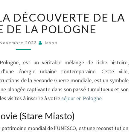
VARSOVIE
 LA DÉCOUVERTE DE LA
:
À
E DE LA POLOGNE
LA
DÉCOUVERTE
 Novembre 2023
Jason
DE
LA
CAPITALE
 Pologne, est un véritable mélange de riche histoire,
DE
d’une énergie urbaine contemporaine. Cette ville,
LA
structions de la Seconde Guerre mondiale, est un symbole
POLOGNE
rs une plongée captivante dans son passé tumultueux et son
es visites à inscrire à votre
séjour en Pologne
.
rsovie (Stare Miasto)
e au patrimoine mondial de l’UNESCO, est une reconstitution