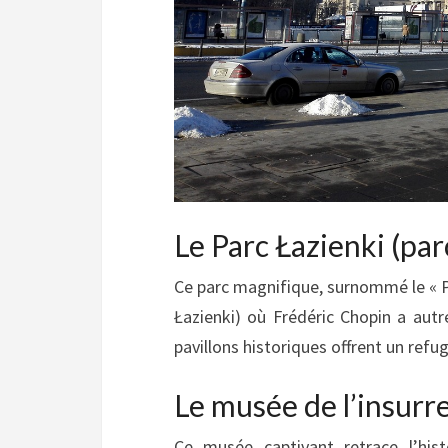
Le Parc Łazienki (par
Ce parc magnifique, surnommé le « Pou
Łazienki) où Frédéric Chopin a autre
pavillons historiques offrent un refug
Le musée de l’insurr
Ce musée captivant retrace l’hist