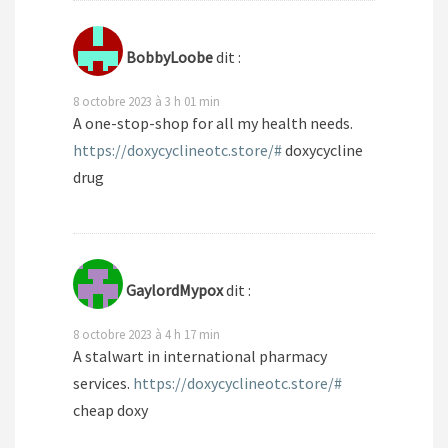
BobbyLoobe
dit :
8 octobre 2023 à 3 h 01 min
A one-stop-shop for all my health needs.
https://doxycyclineotc.store/#
doxycycline
drug
GaylordMypox
dit :
8 octobre 2023 à 4 h 17 min
A stalwart in international pharmacy
services.
https://doxycyclineotc.store/#
cheap doxy