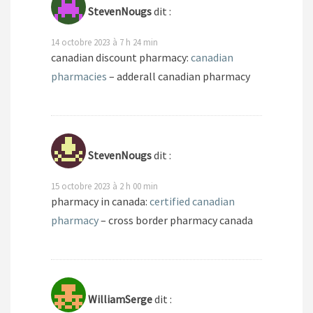
StevenNougs
dit :
14 octobre 2023 à 7 h 24 min
canadian discount pharmacy:
canadian
pharmacies
– adderall canadian pharmacy
StevenNougs
dit :
15 octobre 2023 à 2 h 00 min
pharmacy in canada:
certified canadian
pharmacy
– cross border pharmacy canada
WilliamSerge
dit :