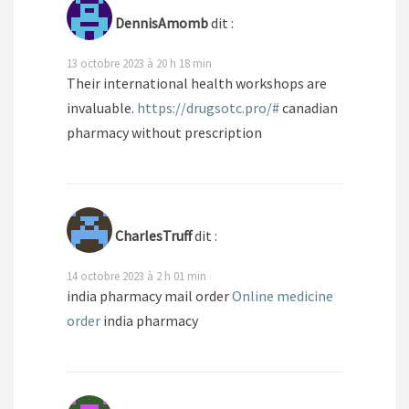
DennisAmomb
dit :
13 octobre 2023 à 20 h 18 min
Their international health workshops are
invaluable.
https://drugsotc.pro/#
canadian
pharmacy without prescription
CharlesTruff
dit :
14 octobre 2023 à 2 h 01 min
india pharmacy mail order
Online medicine
order
india pharmacy