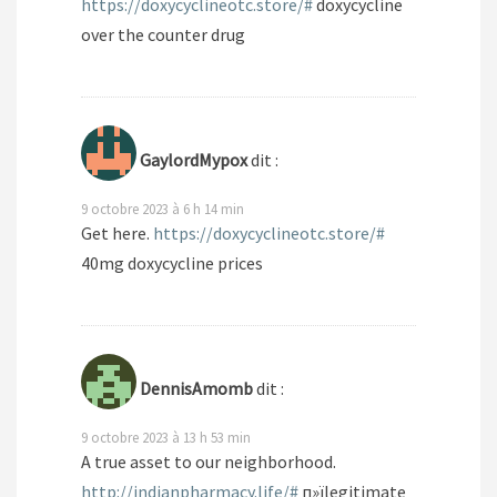
https://doxycyclineotc.store/#
doxycycline
over the counter drug
GaylordMypox
dit :
9 octobre 2023 à 6 h 14 min
Get here.
https://doxycyclineotc.store/#
40mg doxycycline prices
DennisAmomb
dit :
9 octobre 2023 à 13 h 53 min
A true asset to our neighborhood.
http://indianpharmacy.life/#
п»їlegitimate