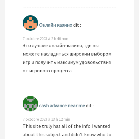
Онлайн казино
dit :
7 octobre 2023 à 2 h 40 min
Это лучшее онлайн-казино, где вы
можете насладиться широким выбором
игр и получить максимум удовольствия
от игрового процесса.
cash advance near me
dit :
7 octobre 2023 à 13 h 12 min
This site truly has all of the info I wanted
about this subject and didn’t know who to