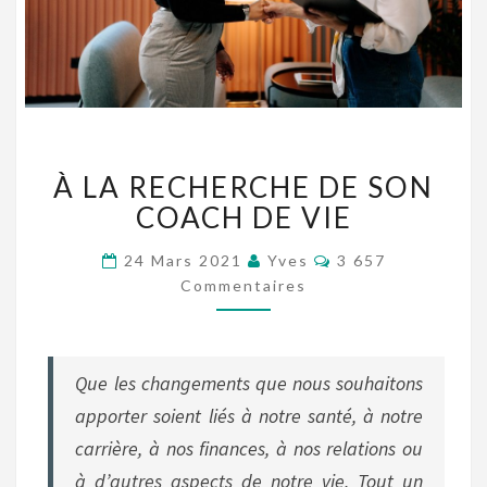
À
À LA RECHERCHE DE SON
LA
RECHERCHE
COACH DE VIE
DE
SON
Commentaires
24 Mars 2021
Yves
3 657
COACH
Commentaires
DE
VIE
Que les changements que nous souhaitons
apporter soient liés à notre santé, à notre
carrière, à nos finances, à nos relations ou
à d’autres aspects de notre vie, Tout un