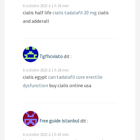
6 octobre 2023 à 1 h 26 min
cialis half life
cialis tadalafil 20 mg
cialis
and adderall
Tgfhcviato
dit :
6 octobre 2023 à 1 h 26 min
cialis egypt
can tadalafil cure erectile
dysfunction
buy cialis online usa
free guide istanbul
dit :
6 octobre 2023 à 1 h 43 min