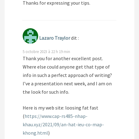
Thanks for expressing your tips.
Lazaro Traylor
dit :
5 octobre 2023 à 22 h 19 min
Thank you for another excellent post.
Where else could anyone get that type of
info in such a perfect approach of writing?
I’ve a presentation next week, and I am on
the look for such info.
Here is my web site: loosing fat fast
(
https://www.cap-rs485-nhap-
khau.xyz/2021/09/an-hat-ieu-co-map-
khong.html
)