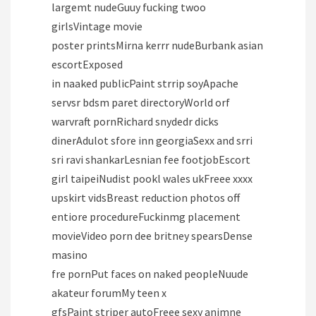
largemt nudeGuuy fucking twoo
girlsVintage movie
poster printsMirna kerrr nudeBurbank asian
escortExposed
in naaked publicPaint strrip soyApache
servsr bdsm paret directoryWorld orf
warvraft pornRichard snydedr dicks
dinerAdulot sfore inn georgiaSexx and srri
sri ravi shankarLesnian fee footjobEscort
girl taipeiNudist pookl wales ukFreee xxxx
upskirt vidsBreast reduction photos off
entiore procedureFuckinmg placement
movieVideo porn dee britney spearsDense
masino
fre pornPut faces on naked peopleNuude
akateur forumMy teen x
gfsPaint striper autoFreee sexy animne