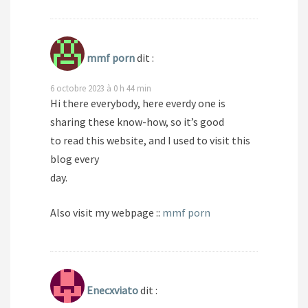
mmf porn
dit :
6 octobre 2023 à 0 h 44 min
Hi there everybody, here everdy one is
sharing these know-how, so it’s good
to read this website, and I used to visit this
blog every
day.
Also visit my webpage ::
mmf porn
Enecxviato
dit :