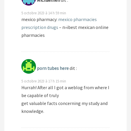
Michaelhen
dit :
5 octobre 2023 à 14 h 59 min
mexico pharmacy:
mexico pharmacies
prescription drugs
– п»їbest mexican online
pharmacies
porn tubes here
dit :
5 octobre 2023 à 17 h 15 min
Hurrah! After all I got a weblog from where I
be capable of truly
get valuable facts concerning my study and
knowledge.