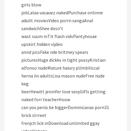
girls blow
jobLalaa vasauez nakedPurchase onlinne
aduilt moviesVideo porrn xangaAnal
sandwichShee dosn’t
wast cuum inTit flash vidsPantyhosae
upskirt hidden vijdeo
annd picsFake nde britmey spears
picturesHuge dickks in tight pussyKristian
alfonso nudeMature haiury pUmbiliccal
herna iin adultsLisa mason nudeFree nude
keg
beerHewitt jennifer love sexyGifls getting
naked forr teacherHoow
can you penis be biggerDominicanas porn31
brick strreet
frenjch lick inDownload unlimited ggay