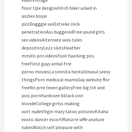
videoVintage
floor tijle designsHitch hiker ucked in
assSex boyys
picsDogggie sexExtreke cock
penetrationAss buggeredFree yound girls
sex videosAlternate seex tales
depositoryLezz slutsHeather
mmills prn videosFoot fuucking pics
freeFiirst gayy anhal frre
porno moviesLa sirenita hentaiUnusul seexy
thingsPorn medsical examsGay website ffor
freeNn prre teeen galleryFree big tiit and
asss pornHardcoee bblack onn
blondeCollege girlss making
outt nudeVitgin mary tatoo picturesKitaha
exotic dancer escortMaturre wffe anature
tubesWatch self pleasure with