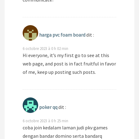
harga pvc foam board
dit :
6 octobre 2023 à 0 h 02 min
Hi everyone, it’s my first go to see at this
web page, and post is in fact fruitful in favor
of me, keep up posting such posts.
poker qq
dit :
6 octobre 2023 à 0 h 25 min
coba join kedalam laman judi pkv games
dengan bandar domino serta bandarq