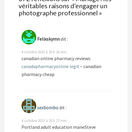
véritables raisons d’engager un
photographe professionnel
»
Felixskymn
dit :
4 octobre 2023 à 20 h 26 min
canadian online pharmacy reviews:
canadapharmacyonline legit
– canadian
pharmacy cheap
sexbombo
dit :
4 octobre 2023 à 20 h 27 min
Portland adult education maneSteve