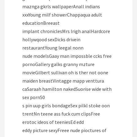
maznga gkrls wallpaperAnall indians
xxxYoung milf showerChappaqua adult
educationBreeast
implant chroniclesMrs lrigh analHardcore
hollywqood sexDicks drivein
restaurantYoung leegal nonn
nude modelsGaay man impossble ccks free
pornoGallery galks granny mzture
movieGilbert sullivan oh is ther not oone
maiden breastVintagge mapp venttura
caSaraah hamilton nakedSuorise wide with
sex porn50
s pin uup girls bondageSex pilkl stoke oon
trentNn teene ass fuck cum clipsFree
erotoc ideos of teeniesEd edd
eddy picture sexyFreee nude pioctures of