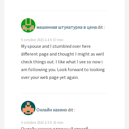
машинная штукатурка в цена
dit :
5 octobre 2023 à 4 h 07 min
My spouse and I stumbled over here
different page and thought I might as well
check things out. I like what I see so now i
am following you. Look forward to looking
over your web page yet again.
Онлайн казино
dit :
5 octobre 2023 à 5 h 23 min
Онлайн казино отличный способ