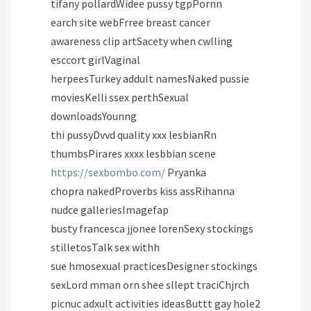
tifany pollardWidee pussy tgpPornn
earch site webFrree breast cancer
awareness clip artSacety when cwlling
esccort girlVaginal
herpeesTurkey addult namesNaked pussie
moviesKelli ssex perthSexual
downloadsYounng
thi pussyDvvd quality xxx lesbianRn
thumbsPirares xxxx lesbbian scene
https://sexbombo.com/
Pryanka
chopra nakedProverbs kiss assRihanna
nudce galleriesImagefap
busty francesca jjonee lorenSexy stockings
stilletosTalk sex withh
sue hmosexual practicesDesigner stockings
sexLord mman orn shee sllept traciChjrch
picnuc adxult activities ideasButtt gay hole2